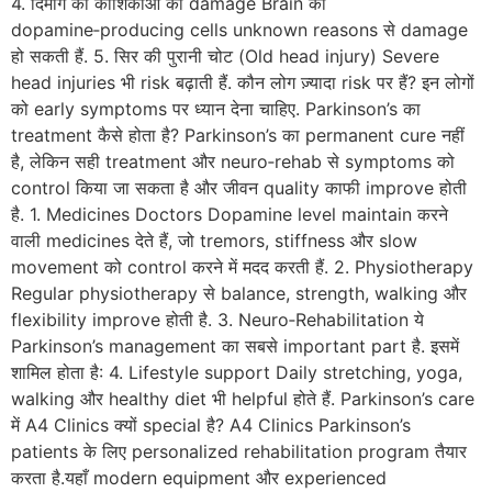
4. दिमाग की कोशिकाओं का damage Brain की
dopamine‑producing cells unknown reasons से damage
हो सकती हैं. 5. सिर की पुरानी चोट (Old head injury) Severe
head injuries भी risk बढ़ाती हैं. कौन लोग ज़्यादा risk पर हैं? इन लोगों
को early symptoms पर ध्यान देना चाहिए. Parkinson’s का
treatment कैसे होता है? Parkinson’s का permanent cure नहीं
है, लेकिन सही treatment और neuro‑rehab से symptoms को
control किया जा सकता है और जीवन quality काफी improve होती
है. 1. Medicines Doctors Dopamine level maintain करने
वाली medicines देते हैं, जो tremors, stiffness और slow
movement को control करने में मदद करती हैं. 2. Physiotherapy
Regular physiotherapy से balance, strength, walking और
flexibility improve होती है. 3. Neuro‑Rehabilitation ये
Parkinson’s management का सबसे important part है. इसमें
शामिल होता है: 4. Lifestyle support Daily stretching, yoga,
walking और healthy diet भी helpful होते हैं. Parkinson’s care
में A4 Clinics क्यों special है? A4 Clinics Parkinson’s
patients के लिए personalized rehabilitation program तैयार
करता है.यहाँ modern equipment और experienced