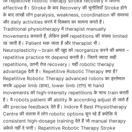
कि repetitive robotic therapy stroke recovery में कितनी
effective है। Stroke के बाद Recovery की चुनौतियाँ Stroke होने
के बाद लाखों लोग paralysis, weakness, coordination की समस्या
और daily activities करने में दिक्कत का सामना करते हैं।
Traditional physiotherapy में therapist manually
movements करवाते हैं, लेकिन इसमें repetitions की संख्या limited
रह जाती है। Patient थक जाता है और therapist भी।
Neuroplasticity – brain की खुद को reorganize करने की क्षमता –
repetitive practice पर depend करती है। जितने ज्यादा सही
repetitions, उतनी तेज़ recovery। यहीं robotic therapy
advantage देती है। Repetitive Robotic Therapy क्या है?
Repetitive Robotic Therapy advanced robots का इस्तेमाल
करके upper limb (हाथ), lower limb (टांग) या hand
movements को high-intensity repetitions के साथ train करती
है। ये robots patient की ability के according adjust हो जाते हैं
और precise feedback देते हैं। Indore में Best Physiotherapy
Centre की तलाश में लोग robotic options चुन रहे हैं क्योंकि ये
consistent high-dosage training देते हैं जो manual therapy
अकेले नहीं दे पाती। Repetitive Robotic Therapy Stroke