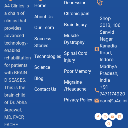
Depression
Home
A4 Clinics is
a chain of
Chronic pain
About Us
Shop
clinics that
Brain Injury
301B, 106
Our Team
provides
Sanvid
Muscle
advanced
Success
Nagar
Dystrophy
technology-
Stories
Kanadia
map
enabled
Road,
Spinal Cord
Technologies
rehabilitation
Indore,
Injury
for patients
Madhya
Science
Poor Memory
with BRAIN
Pradesh,
Blog
India
DISEASES.
Migraine
+91
This is the
/Headache
Contact Us
call
7471174920
brain-child
Privacy Policy
email
care@a4clin
of Dr. Abha
Agrawal,
MD, FACP,
FACHE