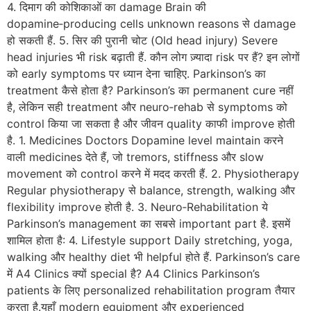
4. दिमाग की कोशिकाओं का damage Brain की
dopamine‑producing cells unknown reasons से damage
हो सकती हैं. 5. सिर की पुरानी चोट (Old head injury) Severe
head injuries भी risk बढ़ाती हैं. कौन लोग ज़्यादा risk पर हैं? इन लोगों
को early symptoms पर ध्यान देना चाहिए. Parkinson’s का
treatment कैसे होता है? Parkinson’s का permanent cure नहीं
है, लेकिन सही treatment और neuro‑rehab से symptoms को
control किया जा सकता है और जीवन quality काफी improve होती
है. 1. Medicines Doctors Dopamine level maintain करने
वाली medicines देते हैं, जो tremors, stiffness और slow
movement को control करने में मदद करती हैं. 2. Physiotherapy
Regular physiotherapy से balance, strength, walking और
flexibility improve होती है. 3. Neuro‑Rehabilitation ये
Parkinson’s management का सबसे important part है. इसमें
शामिल होता है: 4. Lifestyle support Daily stretching, yoga,
walking और healthy diet भी helpful होते हैं. Parkinson’s care
में A4 Clinics क्यों special है? A4 Clinics Parkinson’s
patients के लिए personalized rehabilitation program तैयार
करता है.यहाँ modern equipment और experienced