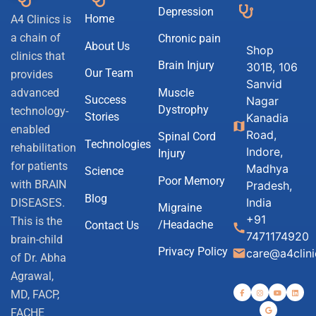
Depression
Home
A4 Clinics is
a chain of
Chronic pain
About Us
Shop
clinics that
Brain Injury
301B, 106
Our Team
provides
Sanvid
Muscle
advanced
Success
Nagar
Dystrophy
technology-
Stories
Kanadia
map
enabled
Road,
Spinal Cord
Technologies
rehabilitation
Indore,
Injury
for patients
Madhya
Science
Poor Memory
with BRAIN
Pradesh,
Blog
India
DISEASES.
Migraine
+91
This is the
/Headache
Contact Us
call
7471174920
brain-child
Privacy Policy
email
care@a4clin
of Dr. Abha
Agrawal,
MD, FACP,
FACHE