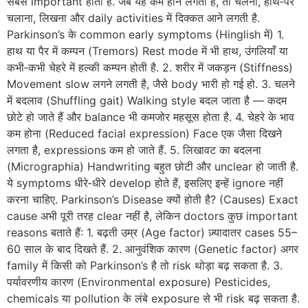
सबसे important होता है. जब यह कम होने लगता है, तो चलना, हाथ‑पैर
चलाना, लिखना और daily activities में दिक्कत आने लगती है.
Parkinson’s के common early symptoms (Hinglish में) 1.
हाथ या पैर में कम्पन (Tremors) Rest mode में भी हाथ, उंगलियाँ या
कभी‑कभी चेहरे में हल्की कम्पन होती है. 2. शरीर में जकड़न (Stiffness)
Movement slow लगने लगती है, जैसे body भारी हो गई हो. 3. चलने
में बदलाव (Shuffling gait) Walking style बदल जाता है — कदम
छोटे हो जाते हैं और balance भी कमजोर महसूस होता है. 4. चेहरे के भाव
कम होना (Reduced facial expression) Face एक जैसा दिखने
लगता है, expressions कम हो जाते हैं. 5. लिखावट का बदलना
(Micrographia) Handwriting बहुत छोटी और unclear हो जाती है.
ये symptoms धीरे‑धीरे develop होते हैं, इसलिए इन्हें ignore नहीं
करना चाहिए. Parkinson’s Disease क्यों होती है? (Causes) Exact
cause अभी पूरी तरह clear नहीं है, लेकिन doctors कुछ important
reasons बताते हैं: 1. बढ़ती उम्र (Age factor) ज़्यादातर cases 55–
60 साल के बाद दिखते हैं. 2. आनुवंशिक कारण (Genetic factor) अगर
family में किसी को Parkinson’s है तो risk थोड़ा बढ़ सकता है. 3.
पर्यावरणीय कारण (Environmental exposure) Pesticides,
chemicals या pollution के लंबे exposure से भी risk बढ़ सकता है.