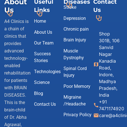
About
Useful
Diseases
Contact
Stroke
Us
Links
Us
Depression
Home
A4 Clinics is
a chain of
Chronic pain
About Us
Shop
clinics that
Brain Injury
301B, 106
Our Team
provides
Sanvid
Muscle
advanced
Success
Nagar
Dystrophy
technology-
Stories
Kanadia
map
enabled
Road,
Spinal Cord
Technologies
rehabilitation
Indore,
Injury
for patients
Madhya
Science
Poor Memory
with BRAIN
Pradesh,
Blog
India
DISEASES.
Migraine
+91
This is the
/Headache
Contact Us
call
7471174920
brain-child
Privacy Policy
email
care@a4clin
of Dr. Abha
Agrawal,