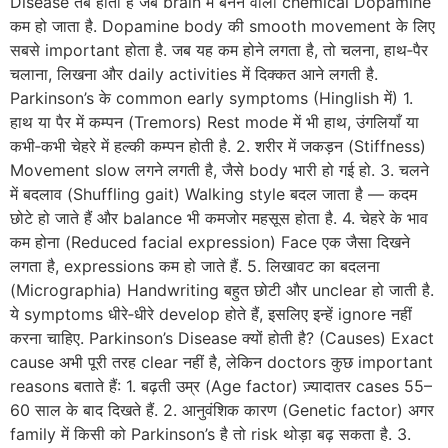
Disease तब होती है जब brain में बनने वाला chemical Dopamine
कम हो जाता है. Dopamine body की smooth movement के लिए
सबसे important होता है. जब यह कम होने लगता है, तो चलना, हाथ‑पैर
चलाना, लिखना और daily activities में दिक्कत आने लगती है.
Parkinson’s के common early symptoms (Hinglish में) 1.
हाथ या पैर में कम्पन (Tremors) Rest mode में भी हाथ, उंगलियाँ या
कभी‑कभी चेहरे में हल्की कम्पन होती है. 2. शरीर में जकड़न (Stiffness)
Movement slow लगने लगती है, जैसे body भारी हो गई हो. 3. चलने
में बदलाव (Shuffling gait) Walking style बदल जाता है — कदम
छोटे हो जाते हैं और balance भी कमजोर महसूस होता है. 4. चेहरे के भाव
कम होना (Reduced facial expression) Face एक जैसा दिखने
लगता है, expressions कम हो जाते हैं. 5. लिखावट का बदलना
(Micrographia) Handwriting बहुत छोटी और unclear हो जाती है.
ये symptoms धीरे‑धीरे develop होते हैं, इसलिए इन्हें ignore नहीं
करना चाहिए. Parkinson’s Disease क्यों होती है? (Causes) Exact
cause अभी पूरी तरह clear नहीं है, लेकिन doctors कुछ important
reasons बताते हैं: 1. बढ़ती उम्र (Age factor) ज़्यादातर cases 55–
60 साल के बाद दिखते हैं. 2. आनुवंशिक कारण (Genetic factor) अगर
family में किसी को Parkinson’s है तो risk थोड़ा बढ़ सकता है. 3.